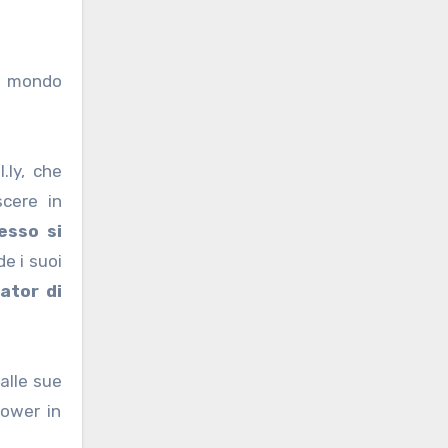
al mondo
.ly, che
scere in
esso si
e i suoi
eator di
alle sue
lower in