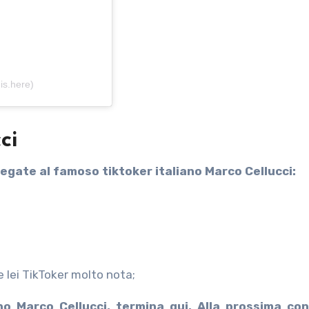
is.here)
ci
egate al famoso tiktoker italiano Marco Cellucci:
 lei TikToker molto nota;
ano Marco Cellucci, termina qui. Alla prossima con