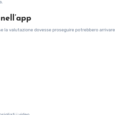
a.
nell’app
se la valutazione dovesse proseguire potrebbero arrivare
p
igliati i video