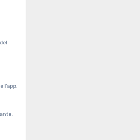
del
ell’app.
sante.
.