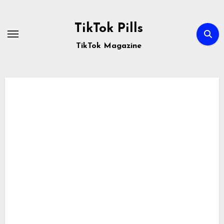
Passa
al
TikTok Pills
contenuto
TikTok Magazine