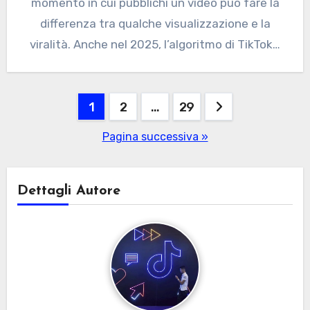
momento in cui pubblichi un video può fare la
differenza tra qualche visualizzazione e la
viralità. Anche nel 2025, l’algoritmo di TikTok…
Paginazione
1
2
…
29
degli
Pagina successiva »
articoli
Dettagli Autore