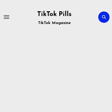
Passa
al
TikTok Pills
contenuto
TikTok Magazine