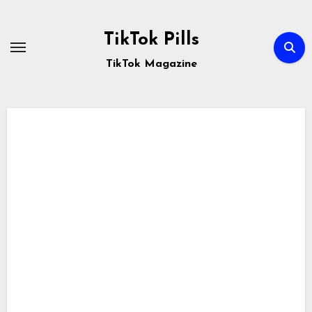
Passa
al
TikTok Pills
contenuto
TikTok Magazine