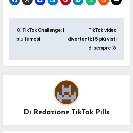
Navigazione
TikTok Challenge: i
TikTok video
articoli
più famosi
divertenti: i 5 più visti
di sempre
Di
Redazione TikTok Pills