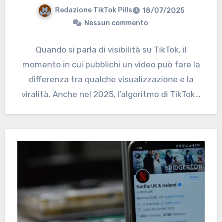
Redazione TikTok Pills
18/07/2025
Nessun commento
Quando si parla di visibilità su TikTok, il
momento in cui pubblichi un video può fare la
differenza tra qualche visualizzazione e la
viralità. Anche nel 2025, l’algoritmo di TikTok…