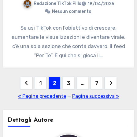
Redazione TikTok Pills
18/04/2025
Nessun commento
Se usi TikTok con l’obiettivo di crescere,
aumentare le visualizzazioni e diventare virale,
c’è una sola sezione che conta davvero: il feed
“Per Te”. È qui che si gioca il…
Paginazione
1
2
3
…
7
degli
« Pagina precedente
—
Pagina successiva »
articoli
Dettagli Autore